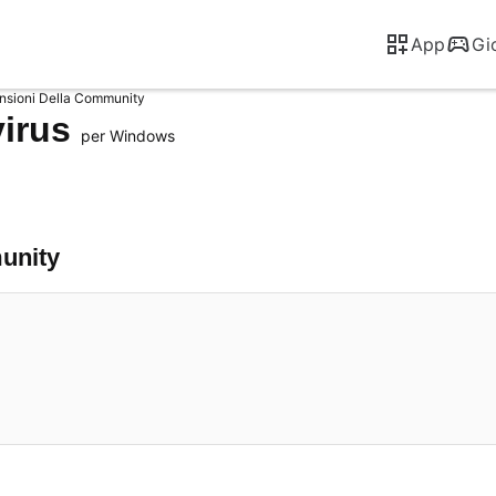
App
Gi
nsioni Della Community
virus
per Windows
munity