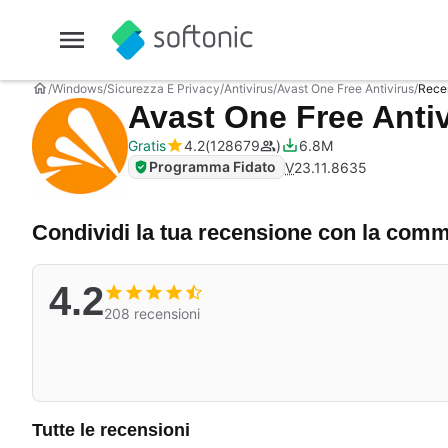
Windows
Sicurezza E Privacy
Antivirus
Avast One Free Antivirus
Rece
Avast One Free Anti
Gratis
4.2
128679
6.8M
Programma Fidato
V
23.11.8635
Condividi la tua recensione con la com
4.2
208 recensioni
Tutte le recensioni