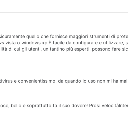
6 è sicuramente quello che fornisce maggiori strumenti di pr
s vista o windows xp.È facile da configurare e utilizzare,
tà di cui gli utenti, un tantino più esperti, possono fare 
 possono deselezionare. Pros: CompletoLeggeroFacilmente co
ivirus e convenientissimo, da quando lo uso non mi ha mai
loce, bello e soprattutto fa il suo dovere! Pros: VelocitàInt