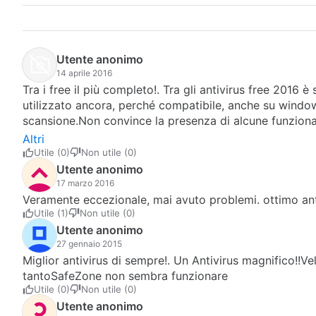
Utente anonimo
14 aprile 2016
Tra i free il più completo!. Tra gli antivirus free 201
utilizzato ancora, perché compatibile, anche su window
scansione.Non convince la presenza di alcune funzionali
installazione, personalizzata, quella che consiglio si
Altri
cui si può fare a meno
Utile (0)
Non utile (0)
Utente anonimo
17 marzo 2016
Veramente eccezionale, mai avuto problemi. ottimo ant
Utile (1)
Non utile (0)
Utente anonimo
27 gennaio 2015
Miglior antivirus di sempre!. Un Antivirus magnifico!!Ve
tantoSafeZone non sembra funzionare
Utile (0)
Non utile (0)
Utente anonimo