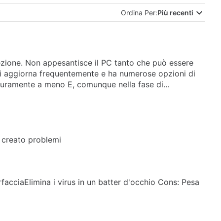
Ordina Per:
Più recenti
otezione. Non appesantisce il PC tanto che può essere
 si aggiorna frequentemente e ha numerose opzioni di
sicuramente a meno E, comunque nella fase di
nfigurabileFacile da usare Cons: Alcumi strumenti di
 creato problemi
erfacciaElimina i virus in un batter d'occhio Cons: Pesa