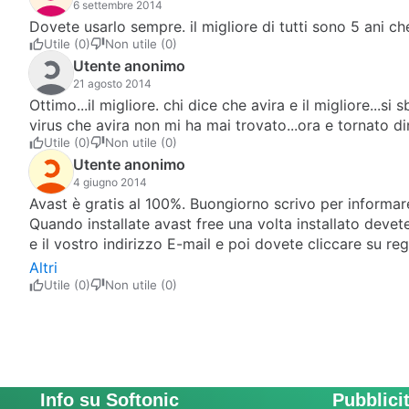
6 settembre 2014
Dovete usarlo sempre. il migliore di tutti sono 5 ani 
Utile (0)
Non utile (0)
Utente anonimo
21 agosto 2014
Ottimo...il migliore. chi dice che avira e il migliore...s
virus che avira non mi ha mai trovato...ora e tornato di
Utile (0)
Non utile (0)
Utente anonimo
4 giugno 2014
Avast è gratis al 100%. Buongiorno scrivo per informare 
Quando installate avast free una volta installato devet
e il vostro indirizzo E-mail e poi dovete cliccare su r
Altri
Utile (0)
Non utile (0)
Info su Softonic
Pubblici